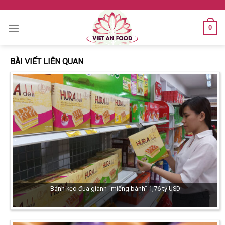
Skip
to
0
content
BÀI VIẾT LIÊN QUAN
Bánh kẹo đua giành “miếng bánh” 1,76 tỷ USD