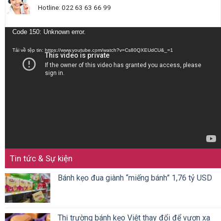
Hotline: 022 63 63 66 99
Trình
Code 150: Unknown error.
chơi
Tải về tệp tin: https://www.youtube.com/watch?v=Cs80QXEUdCU&_=1
Video
Tin tức & Sự kiện
Bánh kẹo đua giành “miếng bánh” 1,76 tỷ USD
Thị trường bánh kẹo Việt thay đổi để vươn xa