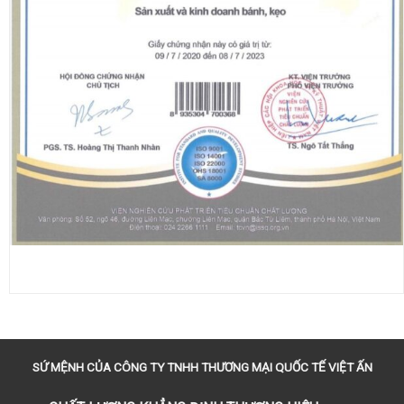
SỨ MỆNH CỦA CÔNG TY TNHH THƯƠNG MẠI QUỐC TẾ VIỆT ẤN